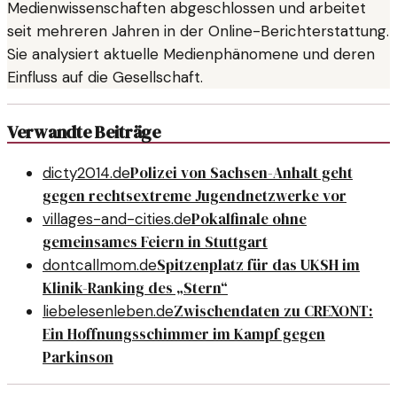
Medienwissenschaften abgeschlossen und arbeitet
seit mehreren Jahren in der Online-Berichterstattung.
Sie analysiert aktuelle Medienphänomene und deren
Einfluss auf die Gesellschaft.
Verwandte Beiträge
Polizei von Sachsen-Anhalt geht
dicty2014.de
gegen rechtsextreme Jugendnetzwerke vor
Pokalfinale ohne
villages-and-cities.de
gemeinsames Feiern in Stuttgart
Spitzenplatz für das UKSH im
dontcallmom.de
Klinik-Ranking des „Stern“
Zwischen­daten zu CREXONT:
liebelesenleben.de
Ein Hoffnungsschimmer im Kampf gegen
Parkinson