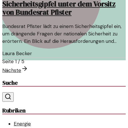
Sicherheitsgipfel unter dem Vorsitz
von Bundesrat Pfister
Bundesrat Pfister lädt zu einem Sicherheitsgipfel ein,
um drängende Fragen der nationalen Sicherheit zu
erörtern. Ein Blick auf die Herausforderungen und
Lösungen.
Laura Becker
Seite
1
/
5
Nächste
Suche
Rubriken
Energie