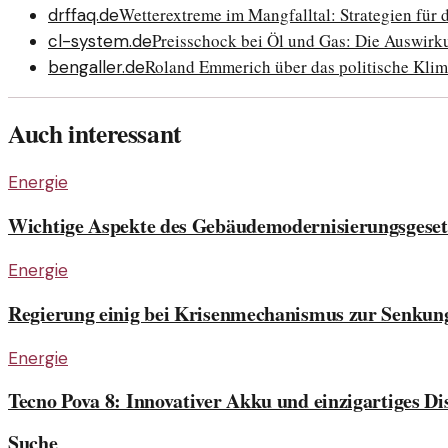
Wetterextreme im Mangfalltal: Strategien für 
drffaq.de
Preisschock bei Öl und Gas: Die Auswirk
cl-system.de
Roland Emmerich über das politische Kli
bengaller.de
Auch interessant
Energie
Wichtige Aspekte des Gebäudemodernisierungsgeset
Energie
Regierung einig bei Krisenmechanismus zur Senkun
Energie
Tecno Pova 8: Innovativer Akku und einzigartiges Di
Suche