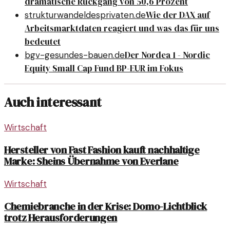
dramatische Rückgang von 50,6 Prozent
Wie der DAX auf
strukturwandeldesprivaten.de
Arbeitsmarktdaten reagiert und was das für uns
bedeutet
Der Nordea 1 - Nordic
bgv-gesundes-bauen.de
Equity Small Cap Fund BP-EUR im Fokus
Auch interessant
Wirtschaft
Hersteller von Fast Fashion kauft nachhaltige
Marke: Sheins Übernahme von Everlane
Wirtschaft
Chemiebranche in der Krise: Domo-Lichtblick
trotz Herausforderungen