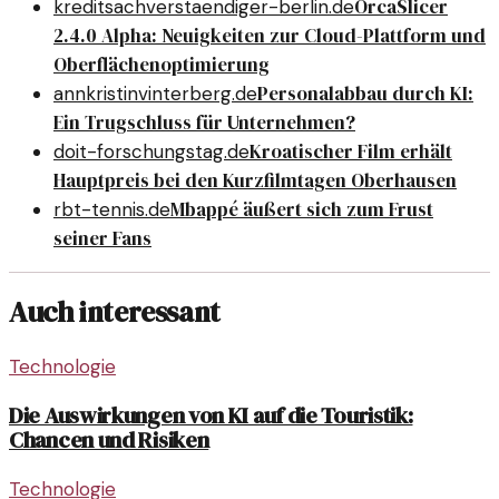
OrcaSlicer
kreditsachverstaendiger-berlin.de
2.4.0 Alpha: Neuigkeiten zur Cloud-Plattform und
Oberflächenoptimierung
Personalabbau durch KI:
annkristinvinterberg.de
Ein Trugschluss für Unternehmen?
Kroatischer Film erhält
doit-forschungstag.de
Hauptpreis bei den Kurzfilmtagen Oberhausen
Mbappé äußert sich zum Frust
rbt-tennis.de
seiner Fans
Auch interessant
Technologie
Die Auswirkungen von KI auf die Touristik:
Chancen und Risiken
Technologie