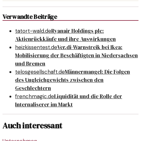
Verwandte Beiträge
Ryanair Holdings plc:
tatort-wald.de
Aktienrückkäufe und ihre Auswirkungen
Ver.di-Warnstreik bei Ikea:
heizkissentest.de
Mobilisierung der Beschäftigten in Niedersachsen
und Bremen
Männermangel: Die Folgen
telosgesellschaft.de
des Ungleichgewichts zwischen den
Geschlechtern
Liquidität und die Rolle der
frenchmagic.de
Internaliserer im Markt
Auch interessant
Unternehmen