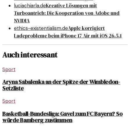
Kreative Lösungen mit
luciachiarla.de
Turboantrieb: Die Kooperation von Adobe und
NVIDIA
Apple korrigiert
ethics-existentialism.de
Ladeprobleme beim iPhone 17 Air mit iOS 26.5.1
Auch interessant
Sport
Aryna Sabalenka an der Spitze der Wimbledon-
Setzliste
Sport
Basketball-Bundesliga: Gavel zum FC Bayern? So
würde Bamberg zustimmen