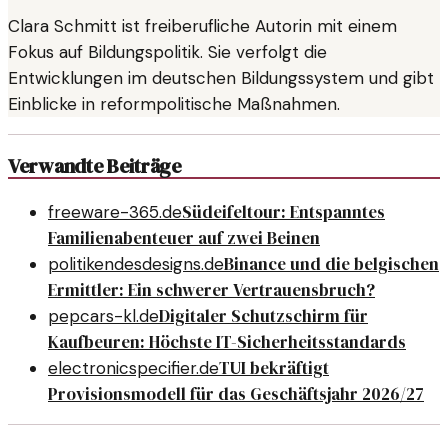
Clara Schmitt ist freiberufliche Autorin mit einem
Fokus auf Bildungspolitik. Sie verfolgt die
Entwicklungen im deutschen Bildungssystem und gibt
Einblicke in reformpolitische Maßnahmen.
Verwandte Beiträge
Südeifeltour: Entspanntes
freeware-365.de
Familienabenteuer auf zwei Beinen
Binance und die belgischen
politikendesdesigns.de
Ermittler: Ein schwerer Vertrauensbruch?
Digitaler Schutzschirm für
pepcars-kl.de
Kaufbeuren: Höchste IT-Sicherheitsstandards
TUI bekräftigt
electronicspecifier.de
Provisionsmodell für das Geschäftsjahr 2026/27